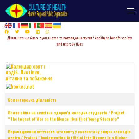
Діяльність
на
благо суспільства та покращання життя /
Activity to benefit society
and improve lives
Таблиця статей
Заголовок
Волонтерська діяльність
Вплив війни на психічне здоров'я молодих студентів / Project
“The Impact of War on the Mental Health of Young Students”
Впровадження штучного інтелекту у екосистему вищих закладів
освіти / Project “Implementing Artificial Intelligence in a Higher