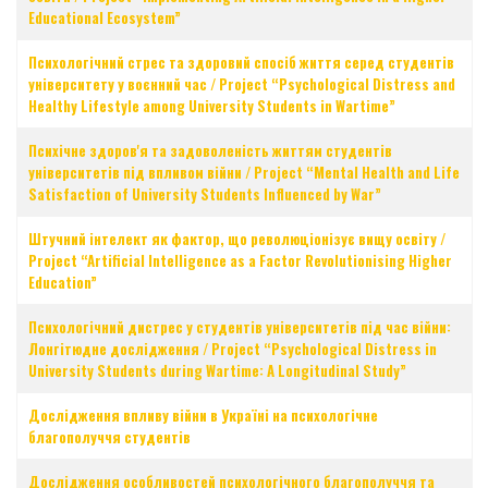
Educational Ecosystem”
Психологічний стрес та здоровий спосіб життя серед студентів
університету у воєнний час / Project “Psychological Distress and
Healthy Lifestyle among University Students in Wartime”
Психічне здоров'я та задоволеність життям студентів
університетів під впливом війни / Project “Mental Health and Life
Satisfaction of University Students Influenced by War”
Штучний інтелект як фактор, що революціонізує вищу освіту /
Project “Artificial Intelligence as a Factor Revolutionising Higher
Education”
Психологічний дистрес у студентів університетів під час війни:
Лонгітюдне дослідження / Project “Psychological Distress in
University Students during Wartime: A Longitudinal Study”
Дослідження впливу війни в Україні на психологічне
благополуччя студентів
Дослідження особливостей психологічного благополуччя та